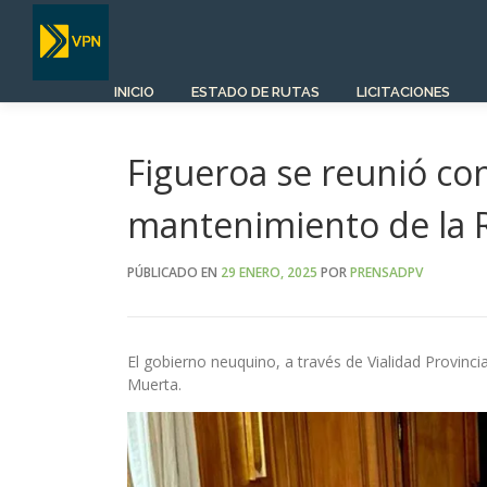
Saltar
al
contenido
INICIO
ESTADO DE RUTAS
LICITACIONES
Figueroa se reunió co
mantenimiento de la 
PÚBLICADO EN
29 ENERO, 2025
POR
PRENSADPV
El gobierno neuquino, a través de Vialidad Provinci
Muerta.