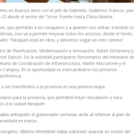
tes en Buenos Aires con el jefe de Gabinete, Guillermo Francos, par
a 22 desde el sector del Tercer Puente hasta China Muerta.
s, que permitan a los neuquinos y a quienes nos visitan, transitar c
Además, nos va a permitir mejorar todos los accesos, desde el Norte,
altó: “Neuquén está en obra, y debemos seguir en este camino”.
tro de Planificación, Modernización e Innovación, Rubén Etcheverry y
 José Dutsch. De la actividad participaron funcionarios del ministerio d
etario de Coordinación de Infraestructura, Martín Maccarone y el
lo Campoy. En la oportunidad se intercambiaron los primeros
ansferencia.
 a ser transferidos a la provincia en una primera etapa.
 claves para la provincia, que permitirá mejor vinculación a Vaca
s a la ciudad Neuquén.
bía anticipado el gobernador semanas atrás al referirse al plan de
presentará en marzo.
onegrino, Alberto Weretilnek había solicitado avanzar en sesión del