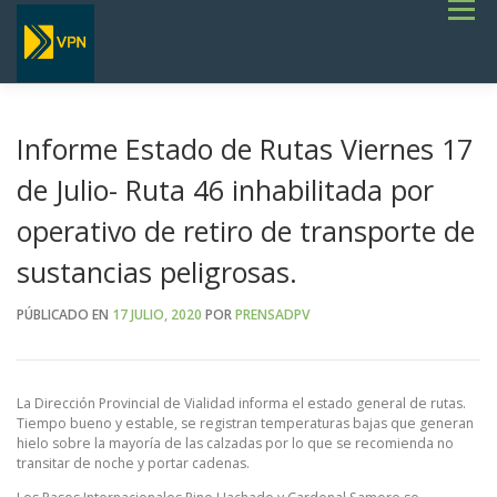
Saltar
Menú
al
contenido
INICIO
ESTADO DE RUTAS
LICITACIONES
NOTICIAS
CONCURSOS
INSTITUCIONAL
SERVICIOS
GALERÍA
Informe Estado de Rutas Viernes 17
TERMINOS DE REFERENCIA GENERALES- OBRAS VIALES
de Julio- Ruta 46 inhabilitada por
operativo de retiro de transporte de
sustancias peligrosas.
PÚBLICADO EN
17 JULIO, 2020
POR
PRENSADPV
La Dirección Provincial de Vialidad informa el estado general de rutas.
Tiempo bueno y estable, se registran temperaturas bajas que generan
hielo sobre la mayoría de las calzadas por lo que se recomienda no
transitar de noche y portar cadenas.