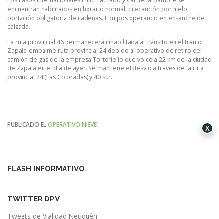
Los Pasos Internacionales Pino Hachado y Cardenal Samore se
encuentran habilitados en horario normal, precaución por hielo,
portación obligatoria de cadenas. Equipos operando en ensanche de
calzada.
La ruta provincial 46 permanecerá inhabilitada al tránsito en el tramo
Zapala-empalme ruta provincial 24 debido al operativo de retiro del
camión de gas de la empresa Tortoriello que volcó a 22 km de la ciudad
de Zapala en el día de ayer. Se mantiene el desvío a través de la ruta
provincial 24 (Las Coloradas) y 40 sur.
PUBLICADO EL
OPERATIVO NIEVE
X
FLASH INFORMATIVO
TWITTER DPV
Tweets de Vialidad Neuquén