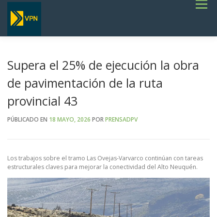
Saltar
Menú
al
contenido
INICIO
ESTADO DE RUTAS
LICITACIONES
NOTICIAS
CONCURSOS
INSTITUCIONAL
SERVICIOS
GALERÍA
Supera el 25% de ejecución la obra
TERMINOS DE REFERENCIA GENERALES- OBRAS VIALES
de pavimentación de la ruta
provincial 43
PÚBLICADO EN
18 MAYO, 2026
POR
PRENSADPV
Los trabajos sobre el tramo Las Ovejas-Varvarco continúan con tareas
estructurales claves para mejorar la conectividad del Alto Neuquén.