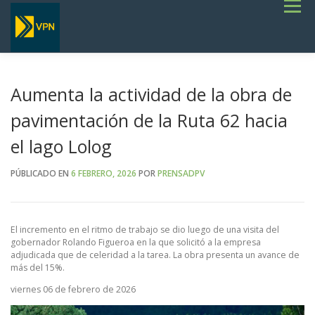
Saltar
Menú
al
contenido
INICIO
ESTADO DE RUTAS
LICITACIONES
NOTICIAS
CONCURSOS
INSTITUCIONAL
SERVICIOS
GALERÍA
Aumenta la actividad de la obra de
TERMINOS DE REFERENCIA GENERALES- OBRAS VIALES
pavimentación de la Ruta 62 hacia
el lago Lolog
PÚBLICADO EN
6 FEBRERO, 2026
POR
PRENSADPV
El incremento en el ritmo de trabajo se dio luego de una visita del
gobernador Rolando Figueroa en la que solicitó a la empresa
adjudicada que de celeridad a la tarea. La obra presenta un avance de
más del 15%.
viernes 06 de febrero de 2026