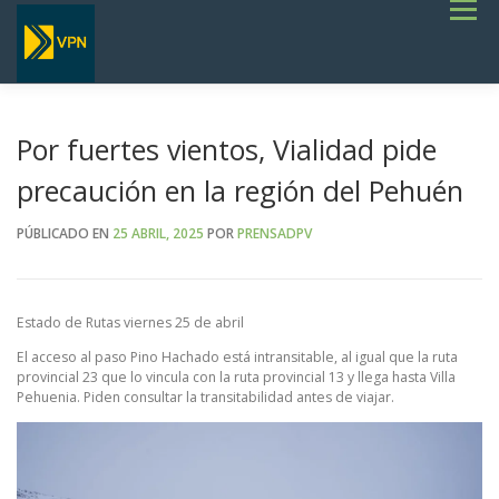
Saltar
Menú
al
contenido
INICIO
ESTADO DE RUTAS
LICITACIONES
NOTICIAS
CONCURSOS
INSTITUCIONAL
SERVICIOS
GALERÍA
Por fuertes vientos, Vialidad pide
TERMINOS DE REFERENCIA GENERALES- OBRAS VIALES
precaución en la región del Pehuén
PÚBLICADO EN
25 ABRIL, 2025
POR
PRENSADPV
Estado de Rutas viernes 25 de abril
El acceso al paso Pino Hachado está intransitable, al igual que la ruta
provincial 23 que lo vincula con la ruta provincial 13 y llega hasta Villa
Pehuenia. Piden consultar la transitabilidad antes de viajar.