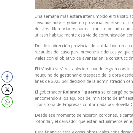
Una semana más estará interrumpido el tránsito sob
lleva adelante el gobierno provincial en el sector
desvíos diferenciados para el tránsito pesado que v
utilizan habitualmente esa vía de comunicación con
Desde la dirección provincial de vialidad dieron a 
recaudos del caso para prevenir incidentes ya que 
viales con el objetivo de avanzar en la construcció
El tránsito será restablecido cuando logren conclui
neuquino de gestionar el traspaso de la obra desde 
fines de 2023 por decisión de la administración cent
El gobernador
Rolando Figueroa
se encargó perso
encomendó a los equipos del ministerio de Infraest
Transitoria de Empresas conformada por Rovella C
Desde ese momento se hicieron cordones, alcantarill
rotonda y el derivador que están actualmente en e
Para financiar esta y otras obras viales considerada