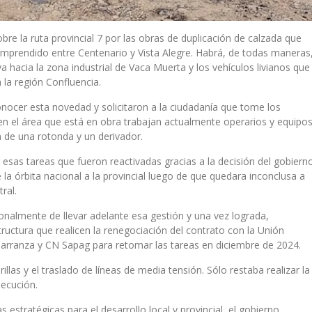
re la ruta provincial 7 por las obras de duplicación de calzada que
 comprendido entre Centenario y Vista Alegre. Habrá, de todas maneras
a hacia la zona industrial de Vaca Muerta y los vehículos livianos que
 la región Confluencia.
conocer esta novedad y solicitaron a la ciudadanía que tome los
en el área que está en obra trabajan actualmente operarios y equipo
n de una rotonda y un derivador.
r esas tareas que fueron reactivadas gracias a la decisión del gobiern
la órbita nacional a la provincial luego de que quedara inconclusa a
ral.
nalmente de llevar adelante esa gestión y una vez lograda,
ructura que realicen la renegociación del contrato con la Unión
arranza y CN Sapag para retomar las tareas en diciembre de 2024.
as y el traslado de líneas de media tensión. Sólo restaba realizar la
jecución.
s estratégicas para el desarrollo local y provincial, el gobierno