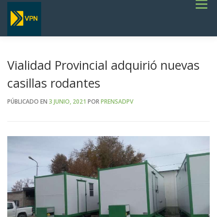
Saltar
Menú
al
contenido
INICIO
ESTADO DE RUTAS
LICITACIONES
NOTICIAS
CONCURSOS
INSTITUCIONAL
SERVICIOS
GALERÍA
Vialidad Provincial adquirió nuevas
TERMINOS DE REFERENCIA GENERALES- OBRAS VIALES
casillas rodantes
PÚBLICADO EN
3 JUNIO, 2021
POR
PRENSADPV