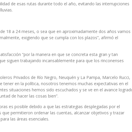
ilidad de esas rutas durante todo el año, evitando las interrupciones
luvias.
ra de 18 a 24 meses, o sea que en aproximadamente dos años vamos
malmente, exigiendo que se cumpla con los plazos”, afirmó el
satisfacción “por la manera en que se concreta esta gran y tan
 que siguen trabajando incansablemente para que los rinconenses
etroleros Privados de Río Negro, Neuquén y La Pampa, Marcelo Rucci,
e tener en la política, nosotros tenemos muchas expectativas en el
ntes situaciones hemos sido escuchados y se ve en el avance lograd
untad de hacer las cosas bien”.
bras es posible debido a que las estrategias desplegadas por el
s que permitieron ordenar las cuentas, alcanzar objetivos y trazar
para las áreas esenciales.