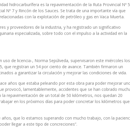
idad hidrocarburífera es la repavimentación de la Ruta Provincial Nº 5
al Nº 7 y Rincón de los Sauces. Se trata de una importante vía que
 relacionadas con la explotación de petróleo y gas en Vaca Muerta.
es y proveedores de la industria, y ha registrado un significativo
inaria especializada, sobre todo con el impulso a la actividad en la
n uso de licencia-, Norma Sepúlveda, supervisaron este miércoles los
 5, que registran un 54 por ciento de avance. También firmaron un
nados a garantizar la circulación y mejorar las condiciones de vida.
hace años que estaba peleando por esta obra para poder mejorar un
 que provocó, lamentablemente, accidentes que se han cobrado much
do la repavimentación de un total de 50 kilómetros, nos quedan 20
ajar en los próximos días para poder concretar los kilómetros que
e años, que lo estamos superando con mucho trabajo, con la pacienc
der llegar a este tipo de concreciones”.