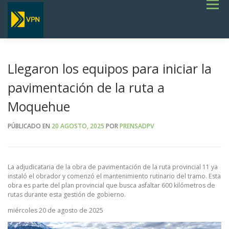
Saltar
Menú
al
contenido
INICIO
ESTADO DE RUTAS
LICITACIONES
NOTICIAS
CONCURSOS
INSTITUCIONAL
SERVICIOS
GALERÍA
Llegaron los equipos para iniciar la
TERMINOS DE REFERENCIA GENERALES- OBRAS VIALES
pavimentación de la ruta a
Moquehue
PÚBLICADO EN
20 AGOSTO, 2025
POR
PRENSADPV
La adjudicataria de la obra de pavimentación de la ruta provincial 11 ya
instaló el obrador y comenzó el mantenimiento rutinario del tramo. Esta
obra es parte del plan provincial que busca asfaltar 600 kilómetros de
rutas durante esta gestión de gobierno.
miércoles 20 de agosto de 2025