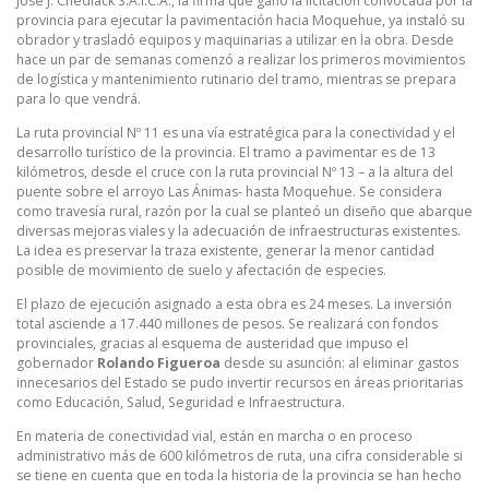
José J. Chediack S.A.I.C.A., la firma que ganó la licitación convocada por la
provincia para ejecutar la pavimentación hacia Moquehue, ya instaló su
obrador y trasladó equipos y maquinarias a utilizar en la obra. Desde
hace un par de semanas comenzó a realizar los primeros movimientos
de logística y mantenimiento rutinario del tramo, mientras se prepara
para lo que vendrá.
La ruta provincial Nº 11 es una vía estratégica para la conectividad y el
desarrollo turístico de la provincia. El tramo a pavimentar es de 13
kilómetros, desde el cruce con la ruta provincial Nº 13 – a la altura del
puente sobre el arroyo Las Ánimas- hasta Moquehue. Se considera
como travesía rural, razón por la cual se planteó un diseño que abarque
diversas mejoras viales y la adecuación de infraestructuras existentes.
La idea es preservar la traza existente, generar la menor cantidad
posible de movimiento de suelo y afectación de especies.
El plazo de ejecución asignado a esta obra es 24 meses. La inversión
total asciende a 17.440 millones de pesos. Se realizará con fondos
provinciales, gracias al esquema de austeridad que impuso el
gobernador
Rolando Figueroa
desde su asunción: al eliminar gastos
innecesarios del Estado se pudo invertir recursos en áreas prioritarias
como Educación, Salud, Seguridad e Infraestructura.
En materia de conectividad vial, están en marcha o en proceso
administrativo más de 600 kilómetros de ruta, una cifra considerable si
se tiene en cuenta que en toda la historia de la provincia se han hecho