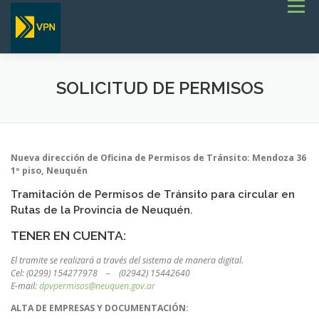
Saltar
Menú
al
contenido
INICIO
ESTADO DE RUTAS
LICITACIONES
NOTICIAS
CONCURSOS
INSTITUCIONAL
SOLICITUD DE PERMISOS
SERVICIOS
GALERÍA
TERMINOS DE REFERENCIA GENERALES- OBRAS VIALES
Nueva dirección de Oficina de Permisos de Tránsito: Mendoza 36
1º piso, Neuquén
Tramitación de Permisos de Tránsito para circular en
Rutas de la Provincia de Neuquén.
TENER EN CUENTA:
El tramite se realizará a través del sistema de manera digital.
Cel: (0299) 154277978 – (02942) 15442640
E-mail:
dpvpermisos@neuquen.gov.ar
ALTA DE EMPRESAS Y DOCUMENTACIÓN: