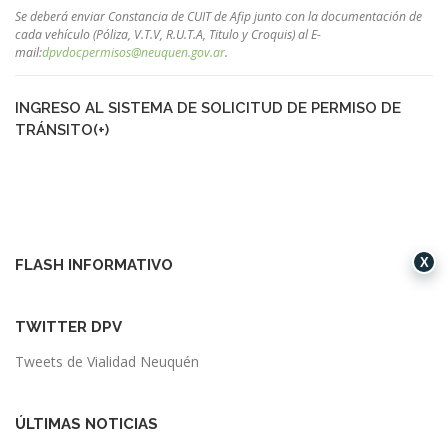
Se deberá enviar Constancia de CUIT de Afip junto con la documentación de
cada
vehículo (Póliza, V.T.V, R.U.T.A, Titulo y Croquis) al E-
mail:
dpvdocpermisos@neuquen.gov.ar
.
INGRESO AL SISTEMA DE SOLICITUD DE PERMISO DE
TRÁNSITO(+)
X
FLASH INFORMATIVO
TWITTER DPV
Tweets de Vialidad Neuquén
ÚLTIMAS NOTICIAS