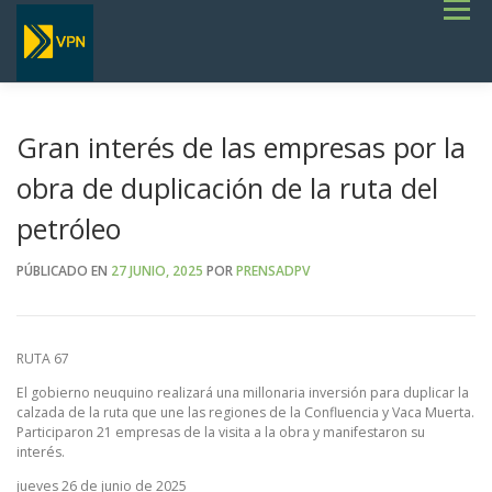
Saltar
Menú
al
contenido
INICIO
ESTADO DE RUTAS
LICITACIONES
NOTICIAS
CONCURSOS
INSTITUCIONAL
SERVICIOS
GALERÍA
Gran interés de las empresas por la
TERMINOS DE REFERENCIA GENERALES- OBRAS VIALES
obra de duplicación de la ruta del
petróleo
PÚBLICADO EN
27 JUNIO, 2025
POR
PRENSADPV
RUTA 67
El gobierno neuquino realizará una millonaria inversión para duplicar la
calzada de la ruta que une las regiones de la Confluencia y Vaca Muerta.
Participaron 21 empresas de la visita a la obra y manifestaron su
interés.
jueves 26 de junio de 2025