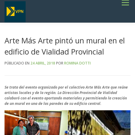
Saltar
Menú
al
contenido
INICIO
ESTADO DE RUTAS
LICITACIONES
NOTICIAS
CONCURSOS
INSTITUCIONAL
SERVICIOS
GALERÍA
Arte Más Arte pintó un mural en el
TERMINOS DE REFERENCIA GENERALES- OBRAS VIALES
edificio de Vialidad Provincial
PÚBLICADO EN
24 ABRIL, 2018
POR
ROMINA DOTTI
Se trata del evento organizado por el colectivo Arte Más Arte que reúne
artistas locales y de la región. La Dirección Provincial de Vialidad
colaboró con el evento aportando materiales y permitiendo la creación
de un mural en una de las paredes de su edificio central.