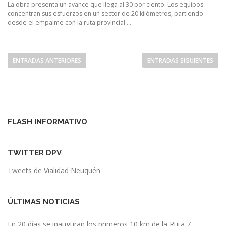
La obra presenta un avance que llega al 30 por ciento. Los equipos
concentran sus esfuerzos en un sector de 20 kilómetros, partiendo
desde el empalme con la ruta provincial …
N
ENTRADAS ANTERIORES
ENTRADAS SIGUIENTES
a
v
e
g
FLASH INFORMATIVO
a
c
TWITTER DPV
i
Tweets de Vialidad Neuquén
ó
n
ÚLTIMAS NOTICIAS
d
e
En 20 días se inauguran los primeros 10 km de la Ruta 7 –