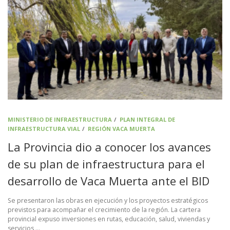
MINISTERIO DE INFRAESTRUCTURA
/
PLAN INTEGRAL DE
INFRAESTRUCTURA VIAL
/
REGIÓN VACA MUERTA
La Provincia dio a conocer los avances
de su plan de infraestructura para el
desarrollo de Vaca Muerta ante el BID
Se presentaron las obras en ejecución y los proyectos estratégicos
previstos para acompañar el crecimiento de la región. La cartera
provincial expuso inversiones en rutas, educación, salud, viviendas y
servicios …