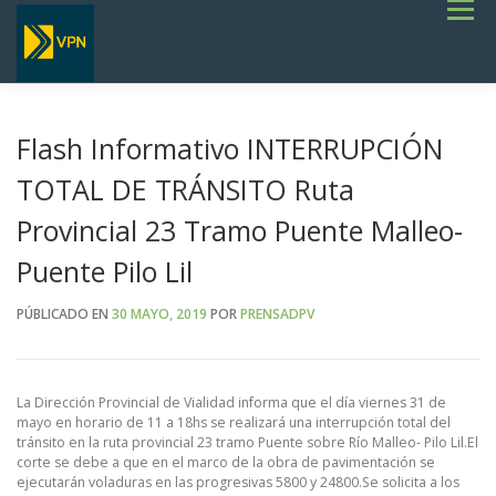
Saltar
Menú
al
contenido
INICIO
ESTADO DE RUTAS
LICITACIONES
NOTICIAS
CONCURSOS
INSTITUCIONAL
SERVICIOS
GALERÍA
Flash Informativo INTERRUPCIÓN
TERMINOS DE REFERENCIA GENERALES- OBRAS VIALES
TOTAL DE TRÁNSITO Ruta
Provincial 23 Tramo Puente Malleo-
Puente Pilo Lil
PÚBLICADO EN
30 MAYO, 2019
POR
PRENSADPV
La Dirección Provincial de Vialidad informa que el día viernes 31 de
mayo en horario de 11 a 18hs se realizará una interrupción total del
tránsito en la ruta provincial 23 tramo Puente sobre Río Malleo- Pilo Lil.El
corte se debe a que en el marco de la obra de pavimentación se
ejecutarán voladuras en las progresivas 5800 y 24800.Se solicita a los