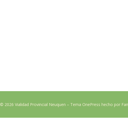
 © 2026 Vialidad Provincial Neuquen
–
Tema
OnePress
hecho por F