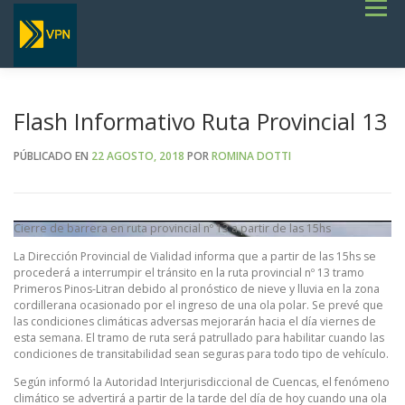
Saltar
Menú
al
contenido
INICIO
ESTADO DE RUTAS
LICITACIONES
NOTICIAS
CONCURSOS
INSTITUCIONAL
SERVICIOS
GALERÍA
Flash Informativo Ruta Provincial 13
TERMINOS DE REFERENCIA GENERALES- OBRAS VIALES
PÚBLICADO EN
22 AGOSTO, 2018
POR
ROMINA DOTTI
Cierre de barrera en ruta provincial nº 13 a partir de las 15hs
La Dirección Provincial de Vialidad informa que a partir de las 15hs se
procederá a interrumpir el tránsito en la ruta provincial nº 13 tramo
Primeros Pinos-Litran debido al pronóstico de nieve y lluvia en la zona
cordillerana ocasionado por el ingreso de una ola polar. Se prevé que
las condiciones climáticas adversas mejorarán hacia el día viernes de
esta semana. El tramo de ruta será patrullado para habilitar cuando las
condiciones de transitabilidad sean seguras para todo tipo de vehículo.
Según informó la Autoridad Interjurisdiccional de Cuencas, el fenómeno
climático se advertirá a partir de la tarde del día de hoy cuando una ola