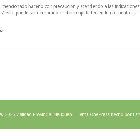
amo mencionado hacerlo con precaución y atendiendo a las indicaciones
tránsito puede ser demorado o interrumpido teniendo en cuenta que
ías.
 © 2026 Vialidad Provincial Neuquen
–
Tema
OnePress
hecho por F