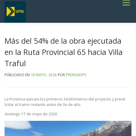
Saltar
Menú
al
contenido
INICIO
ESTADO DE RUTAS
LICITACIONES
NOTICIAS
CONCURSOS
INSTITUCIONAL
SERVICIOS
GALERÍA
Más del 54% de la obra ejecutada
TERMINOS DE REFERENCIA GENERALES- OBRAS VIALES
en la Ruta Provincial 65 hacia Villa
Traful
PÚBLICADO EN
18 MAYO, 2026
POR
PRENSADPV
La Provincia ejecuta los primeros 34 kilómetros del proyecto y prevé
licitar el tramo restante antes de fin de año.
domingo 17 de mayo de 2026