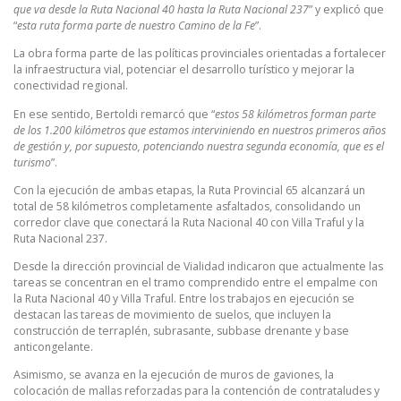
que va desde la Ruta Nacional 40 hasta la Ruta Nacional 237
” y explicó que
“
esta ruta forma parte de nuestro Camino de la Fe
”.
La obra forma parte de las políticas provinciales orientadas a fortalecer
la infraestructura vial, potenciar el desarrollo turístico y mejorar la
conectividad regional.
En ese sentido, Bertoldi remarcó que “
estos 58 kilómetros forman parte
de los 1.200 kilómetros que estamos interviniendo en nuestros primeros años
de gestión y, por supuesto, potenciando nuestra segunda economía, que es el
turismo
”.
Con la ejecución de ambas etapas, la Ruta Provincial 65 alcanzará un
total de 58 kilómetros completamente asfaltados, consolidando un
corredor clave que conectará la Ruta Nacional 40 con Villa Traful y la
Ruta Nacional 237.
Desde la dirección provincial de Vialidad indicaron que actualmente las
tareas se concentran en el tramo comprendido entre el empalme con
la Ruta Nacional 40 y Villa Traful. Entre los trabajos en ejecución se
destacan las tareas de movimiento de suelos, que incluyen la
construcción de terraplén, subrasante, subbase drenante y base
anticongelante.
Asimismo, se avanza en la ejecución de muros de gaviones, la
colocación de mallas reforzadas para la contención de contrataludes y