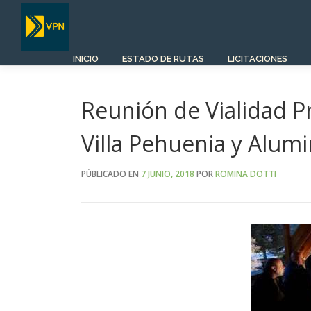
Saltar
al
contenido
INICIO
ESTADO DE RUTAS
LICITACIONES
Reunión de Vialidad Pr
Villa Pehuenia y Alum
PÚBLICADO EN
7 JUNIO, 2018
POR
ROMINA DOTTI