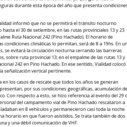
 seguras durante esta época del año que presenta condicione
alidad informó que no se permitirá el tránsito nocturno
o hasta el 30 de setiembre, en las rutas provinciales 13 y 23
alme Ruta Nacional 242 (Pino Hachado). El horario de
as condiciones climáticas lo permitan, será de 8 a 19hs. En u
os, se evitará la circulación nocturna cerrando las barreras
, sobre ruta provincial 13; en el empalme de las rutas 13 y
acional 242 en Pino Hachado. En ese sentido, Vialidad colocó
 señalización vertical pertinente.
en los casos de rescate que todos los años se generan
 presentan, por sus condiciones geográficas, acumulación d
nco.
Con respecto a esto
, se hizo referencia al evento del 29 
ersonal del campamento vial de Pino Hachado rescataron a
asladaban en 8 vehículos y permanecieron casi toda la noche
na horario en que fueron asistidos. Se trata también de dos
una y una débil comunicación de VHF.