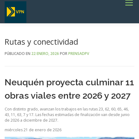
Saltar
Menú
al
contenido
INICIO
ESTADO DE RUTAS
LICITACIONES
NOTICIAS
CONCURSOS
INSTITUCIONAL
SERVICIOS
GALERÍA
Rutas y conectividad
TERMINOS DE REFERENCIA GENERALES- OBRAS VIALES
PÚBLICADO EN
22 ENERO, 2026
POR
PRENSADPV
Neuquén proyecta culminar 11
obras viales entre 2026 y 2027
Con distinto grado, avanzan los trabajos en las rutas 23, 62, 60, 65, 46,
43, 11, 63, 7 y 17. Las fechas estimadas de finalización van desde junio
de 2026 a diciembre de 2027.
miércoles 21 de enero de 2026