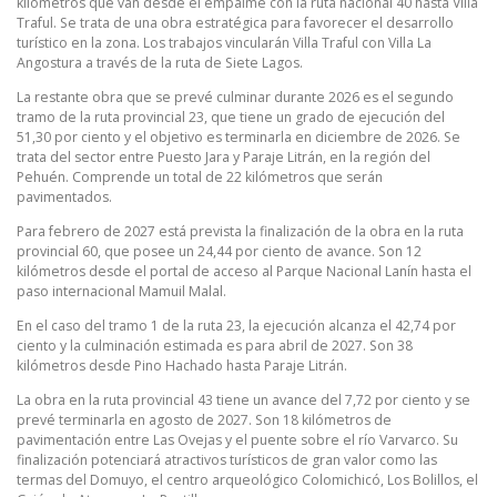
kilómetros que van desde el empalme con la ruta nacional 40 hasta Villa
Traful. Se trata de una obra estratégica para favorecer el desarrollo
turístico en la zona. Los trabajos vincularán Villa Traful con Villa La
Angostura a través de la ruta de Siete Lagos.
La restante obra que se prevé culminar durante 2026 es el segundo
tramo de la ruta provincial 23, que tiene un grado de ejecución del
51,30 por ciento y el objetivo es terminarla en diciembre de 2026. Se
trata del sector entre Puesto Jara y Paraje Litrán, en la región del
Pehuén. Comprende un total de 22 kilómetros que serán
pavimentados.
Para febrero de 2027 está prevista la finalización de la obra en la ruta
provincial 60, que posee un 24,44 por ciento de avance. Son 12
kilómetros desde el portal de acceso al Parque Nacional Lanín hasta el
paso internacional Mamuil Malal.
En el caso del tramo 1 de la ruta 23, la ejecución alcanza el 42,74 por
ciento y la culminación estimada es para abril de 2027. Son 38
kilómetros desde Pino Hachado hasta Paraje Litrán.
La obra en la ruta provincial 43 tiene un avance del 7,72 por ciento y se
prevé terminarla en agosto de 2027. Son 18 kilómetros de
pavimentación entre Las Ovejas y el puente sobre el río Varvarco. Su
finalización potenciará atractivos turísticos de gran valor como las
termas del Domuyo, el centro arqueológico Colomichicó, Los Bolillos, el