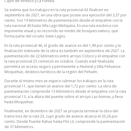
Cajón de Atreuco y La Puntilla.
Se estima que los trabajos en la ruta provincial 63 finalicen en
septiembre de 2027, en una obra que posee una ejecución del 3,37 por
ciento. Son 19 kilómetros de pavimentación desde el empalme con la
ruta nacional 40 hasta Villa Lago Meliquina. Es una ruta escénica con
imponente visual y un recorrido en medio de bosques nativos, que
forma parte del circuito Siete Lagos.
En la ruta provincial 46, el grado de avance es del 1,99 por ciento y la
finalización estimada de la obra es también en septiembre de 2027. La
pavimentación de 22 kilómetros entre arroyo Coloco y el empalme con
la ruta provincial 23 comenzó en octubre. Cuando esté finalizada
permitirá un acceso seguro y permanente a Aluminé y Villa Pehuenia-
Moquehue, destinos turísticos de la región del Pehuén.
Durante el mismo mes se espera culminar los trabajos en la ruta
provincial 11, que tienen un avance del 1,72 por ciento. La obra de
pavimentación comprende 13 kilómetros desde el empalme con la ruta
provincial 13, a la altura del puente sobre el arroyo Las Ánimas, y lleva
hasta Moquehue.
Finalmente, en diciembre de 2027 se proyecta terminar la obra del
tramo tres de la ruta 23, cuyo grado de avance alcanza el 25,26 por
ciento. Desde Puente Rahue hasta Pilo Lil, comprende la pavimentación
de 37 kilómetros.