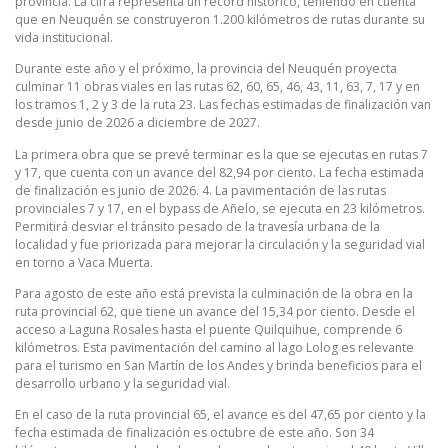
provincia. La cifra representa un récord histórico, teniendo en cuenta
que en Neuquén se construyeron 1.200 kilómetros de rutas durante su
vida institucional.
Durante este año y el próximo, la provincia del Neuquén proyecta
culminar 11 obras viales en las rutas 62, 60, 65, 46, 43, 11, 63, 7, 17 y en
los tramos 1, 2 y 3 de la ruta 23. Las fechas estimadas de finalización van
desde junio de 2026 a diciembre de 2027.
La primera obra que se prevé terminar es la que se ejecutas en rutas 7
y 17, que cuenta con un avance del 82,94 por ciento. La fecha estimada
de finalización es junio de 2026. 4. La pavimentación de las rutas
provinciales 7 y 17, en el bypass de Añelo, se ejecuta en 23 kilómetros.
Permitirá desviar el tránsito pesado de la travesía urbana de la
localidad y fue priorizada para mejorar la circulación y la seguridad vial
en torno a Vaca Muerta.
Para agosto de este año está prevista la culminación de la obra en la
ruta provincial 62, que tiene un avance del 15,34 por ciento. Desde el
acceso a Laguna Rosales hasta el puente Quilquihue, comprende 6
kilómetros. Esta pavimentación del camino al lago Lolog es relevante
para el turismo en San Martín de los Andes y brinda beneficios para el
desarrollo urbano y la seguridad vial.
En el caso de la ruta provincial 65, el avance es del 47,65 por ciento y la
fecha estimada de finalización es octubre de este año. Son 34