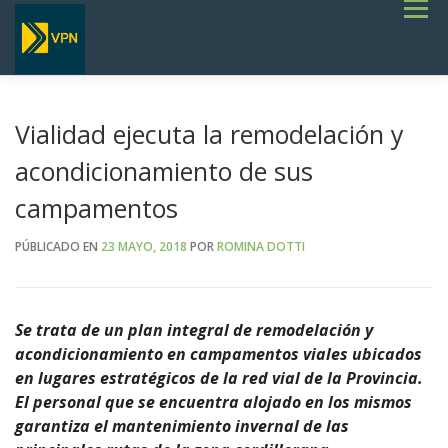
Saltar
Menú
al
contenido
INICIO
ESTADO DE RUTAS
LICITACIONES
NOTICIAS
CONCURSOS
INSTITUCIONAL
SERVICIOS
GALERÍA
Vialidad ejecuta la remodelación y
TERMINOS DE REFERENCIA GENERALES- OBRAS VIALES
acondicionamiento de sus
campamentos
PÚBLICADO EN
23 MAYO, 2018
POR
ROMINA DOTTI
Se trata de un plan integral de remodelación y
acondicionamiento en campamentos viales ubicados
en lugares estratégicos de la red vial de la Provincia.
El personal que se encuentra alojado en los mismos
garantiza el mantenimiento invernal de las