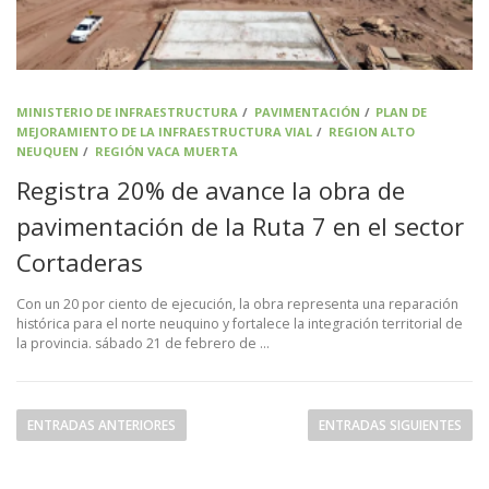
MINISTERIO DE INFRAESTRUCTURA
/
PAVIMENTACIÓN
/
PLAN DE
MEJORAMIENTO DE LA INFRAESTRUCTURA VIAL
/
REGION ALTO
NEUQUEN
/
REGIÓN VACA MUERTA
Registra 20% de avance la obra de
pavimentación de la Ruta 7 en el sector
Cortaderas
Con un 20 por ciento de ejecución, la obra representa una reparación
histórica para el norte neuquino y fortalece la integración territorial de
la provincia. sábado 21 de febrero de …
N
ENTRADAS ANTERIORES
ENTRADAS SIGUIENTES
a
v