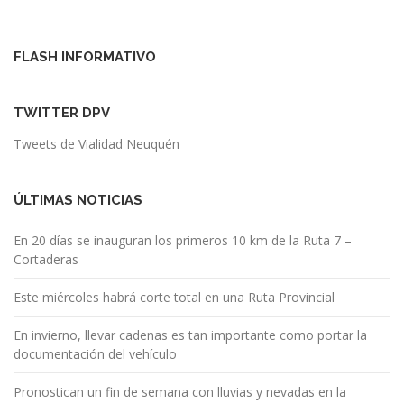
e
g
FLASH INFORMATIVO
a
c
TWITTER DPV
i
Tweets de Vialidad Neuquén
ó
n
ÚLTIMAS NOTICIAS
d
e
En 20 días se inauguran los primeros 10 km de la Ruta 7 –
Cortaderas
e
n
Este miércoles habrá corte total en una Ruta Provincial
t
En invierno, llevar cadenas es tan importante como portar la
documentación del vehículo
r
a
Pronostican un fin de semana con lluvias y nevadas en la