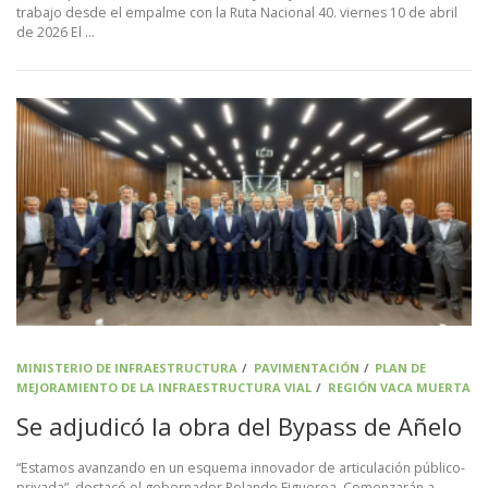
trabajo desde el empalme con la Ruta Nacional 40. viernes 10 de abril
de 2026 El …
MINISTERIO DE INFRAESTRUCTURA
/
PAVIMENTACIÓN
/
PLAN DE
MEJORAMIENTO DE LA INFRAESTRUCTURA VIAL
/
REGIÓN VACA MUERTA
Se adjudicó la obra del Bypass de Añelo
“Estamos avanzando en un esquema innovador de articulación público-
privada”, destacó el gobernador Rolando Figueroa. Comenzarán a