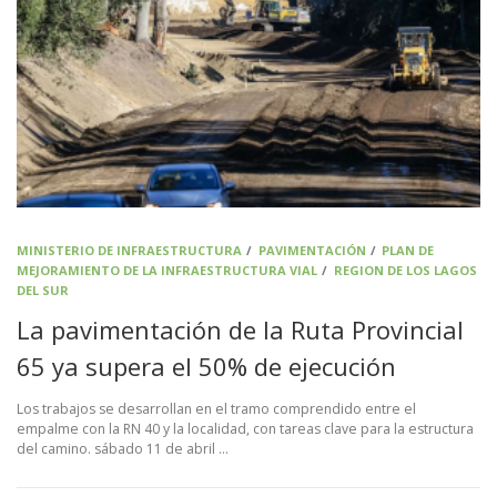
MINISTERIO DE INFRAESTRUCTURA
/
PAVIMENTACIÓN
/
PLAN DE
MEJORAMIENTO DE LA INFRAESTRUCTURA VIAL
/
REGION DE LOS LAGOS
DEL SUR
La pavimentación de la Ruta Provincial
65 ya supera el 50% de ejecución
Los trabajos se desarrollan en el tramo comprendido entre el
empalme con la RN 40 y la localidad, con tareas clave para la estructura
del camino. sábado 11 de abril …