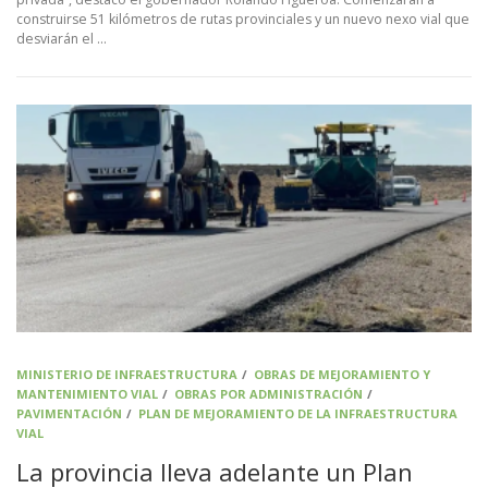
construirse 51 kilómetros de rutas provinciales y un nuevo nexo vial que
desviarán el …
MINISTERIO DE INFRAESTRUCTURA
/
OBRAS DE MEJORAMIENTO Y
MANTENIMIENTO VIAL
/
OBRAS POR ADMINISTRACIÓN
/
PAVIMENTACIÓN
/
PLAN DE MEJORAMIENTO DE LA INFRAESTRUCTURA
VIAL
La provincia lleva adelante un Plan