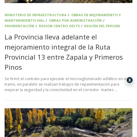
MINISTERIO DE INFRAESTRUCTURA
/
OBRAS DE MEJORAMIENTO Y
MANTENIMIENTO VIAL
/
OBRAS POR ADMINISTRACIÓN
/
PAVIMENTACIÓN
/
REGION CENTRO OESTE
/
REGIÓN DEL PEHUEN
La Provincia lleva adelante el
mejoramiento integral de la Ruta
Provincial 13 entre Zapala y Primeros
Pinos
Se firmó el contrato para ejecutar el microaglomerado asfáltico en el
X
tramo, en paralelo se realizan trabajos de repavimentación para
mejorar la seguridad y la conectividad en el corredor. martes …