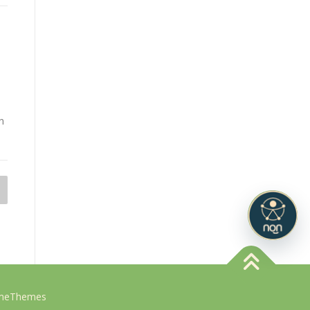
a
n
ameThemes