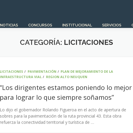
NOTICIAS
CONCURSOS
INSTITUCIONAL
SERVICIOS
CATEGORÍA:
LICITACIONES
LICITACIONES
/
PAVIMENTACIÓN
/
PLAN DE MEJORAMIENTO DE LA
INFRAESTRUCTURA VIAL
/
REGION ALTO NEUQUEN
“Los dirigentes estamos poniendo lo mejor
para lograr lo que siempre soñamos”
Lo dijo el gobernador Rolando Figueroa en el acto de apertura de
sobres para la pavimentación de la ruta provincial 43. Esta obra
refuerza la conectividad territorial y turística de …